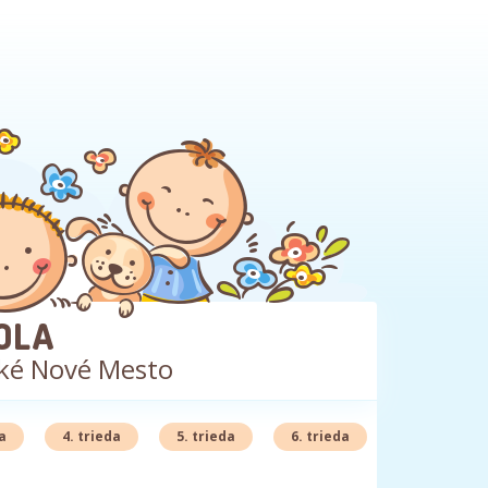
OLA
ké Nové Mesto
a
4. trieda
5. trieda
6. trieda