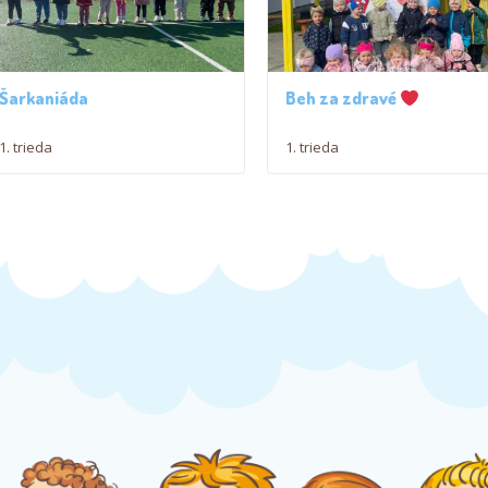
Šarkaniáda
Beh za zdravé
1. trieda
1. trieda