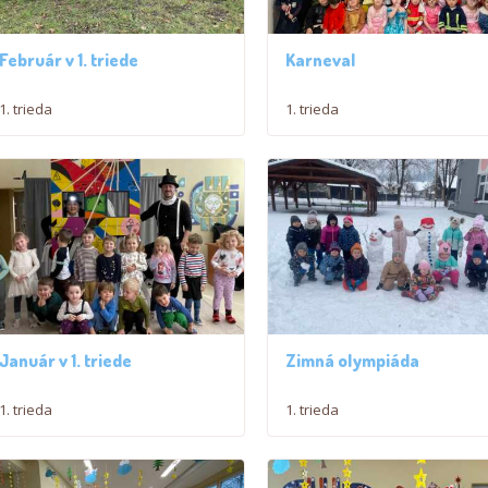
Február v 1. triede
Karneval
1. trieda
1. trieda
Január v 1. triede
Zimná olympiáda
1. trieda
1. trieda