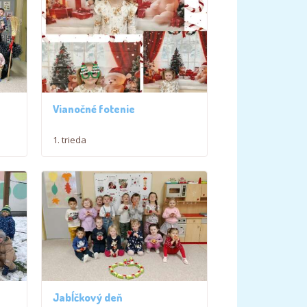
Vianočné fotenie
1. trieda
Jabĺčkový deň