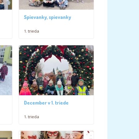
Spievanky, spievanky
1. trieda
December v 1. triede
1. trieda