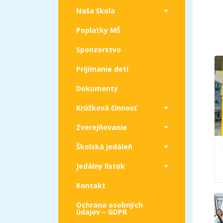
Naša škola
Poplatky MŠ
Sponzorstvo
Prijímanie detí
Dokumenty
Krúžková činnosť
Zverejňovanie
Školská jedáleň
Jedálny lístok
Kontakt
Ochrana osobných
údajov – GDPR