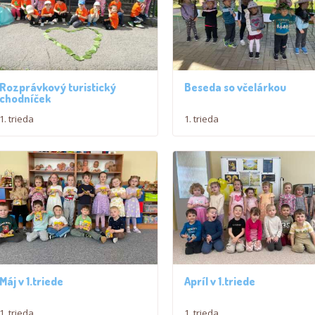
Rozprávkový turistický
Beseda so včelárkou
chodníček
1. trieda
1. trieda
Máj v 1.triede
Apríl v 1.triede
1. trieda
1. trieda