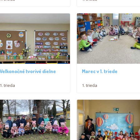
Veľkonočné tvorivé dielne
Marec v 1. triede
1. trieda
1. trieda