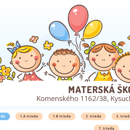
MATERSKÁ ŠK
Komenského 1162/38, Kysuc
eda
1.A trieda
1.B trieda
2. trieda
3. tried
7. trieda