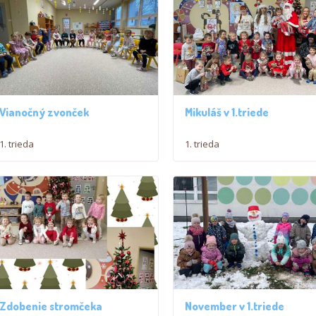
Vianočný zvonček
Mikuláš v 1.triede
1. trieda
1. trieda
Zdobenie stromčeka
November v 1.triede