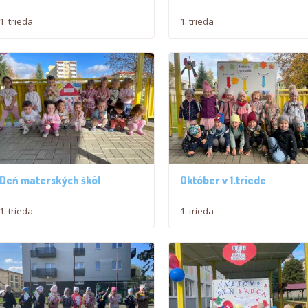
1. trieda
1. trieda
Deň materských škôl
Október v 1.triede
1. trieda
1. trieda