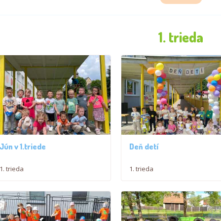
1. trieda
Jún v 1.triede
Deň detí
1. trieda
1. trieda