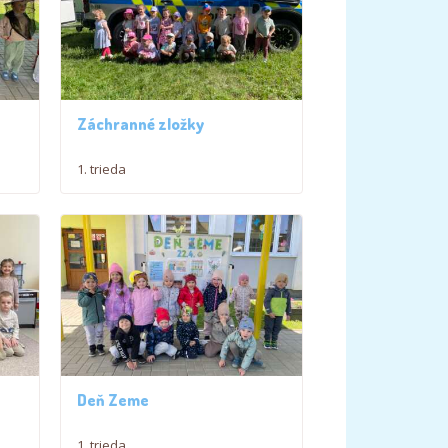
Záchranné zložky
1. trieda
Deň Zeme
1. trieda