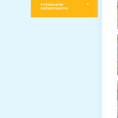
Vzdelávanie
zamestnancov