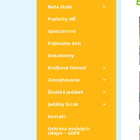
Naša škola
Poplatky MŠ
Sponzorstvo
Prijímanie detí
Dokumenty
Krúžková činnosť
Zverejňovanie
Školská jedáleň
Jedálny lístok
Kontakt
Ochrana osobných
údajov – GDPR