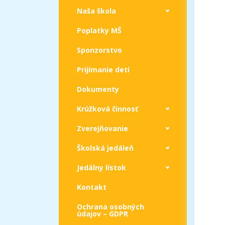
Naša škola
Poplatky MŠ
Sponzorstvo
Prijímanie detí
Dokumenty
Krúžková činnosť
Zverejňovanie
Školská jedáleň
Jedálny lístok
Kontakt
Ochrana osobných
údajov – GDPR