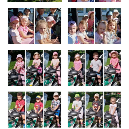
Školská jedáleň
Jedálny lístok
Kontakt
Ochrana osobných
údajov – GDPR
Vzdelávanie
zamestnancov