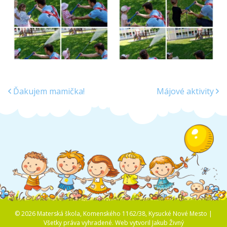
Ďakujem mamička!
Májové aktivity
© 2026 Materská škola, Komenského 1162/38, Kysucké Nové Mesto |
Všetky práva vyhradené.
Web vytvoril
Jakub Živný