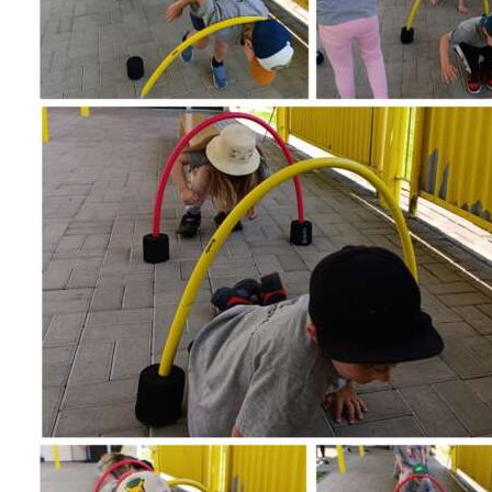
Školská jedáleň
Jedálny lístok
Kontakt
Ochrana osobných
údajov – GDPR
Vzdelávanie
zamestnancov