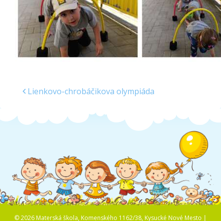
Lienkovo-chrobáčikova olympiáda
© 2026 Materská škola, Komenského 1162/38, Kysucké Nové Mesto |