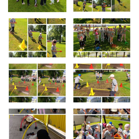
Školská jedáleň
Jedálny lístok
Kontakt
Ochrana osobných
údajov – GDPR
Vzdelávanie
zamestnancov