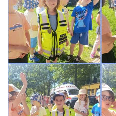
Školská jedáleň
Jedálny lístok
Kontakt
Ochrana osobných
údajov – GDPR
Vzdelávanie
zamestnancov