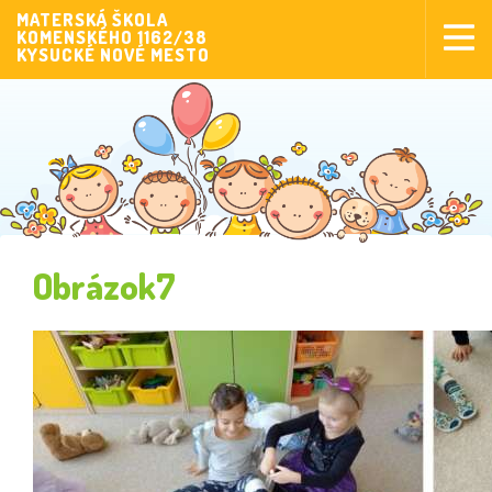
MATERSKÁ ŠKOLA
KOMENSKÉHO 1162/38
Aktuality
KYSUCKÉ NOVÉ MESTO
Aktivity pre deti
Aktivity
Fotogaléria
Naša škola
Poplatky MŠ
Obrázok7
Sponzorstvo
Prijímanie detí
Dokumenty
Krúžková činnosť
Zverejňovanie