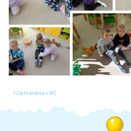
Školská jedáleň
Jedálny lístok
Kontakt
Ochrana osobných
údajov – GDPR
Vzdelávanie
zamestnancov
Záchranárka v MŠ