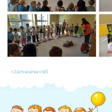
Školská jedáleň
Jedálny lístok
Kontakt
Ochrana osobných
údajov – GDPR
Vzdelávanie
zamestnancov
Záchranárka v MŠ