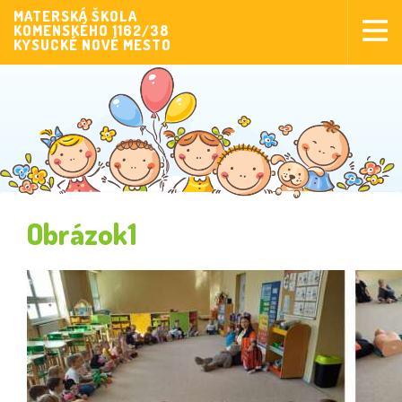
MATERSKÁ ŠKOLA
KOMENSKÉHO 1162/38
Aktuality
KYSUCKÉ NOVÉ MESTO
Aktivity pre deti
Aktivity
Fotogaléria
Naša škola
Poplatky MŠ
Obrázok1
Sponzorstvo
Prijímanie detí
Dokumenty
Krúžková činnosť
Zverejňovanie