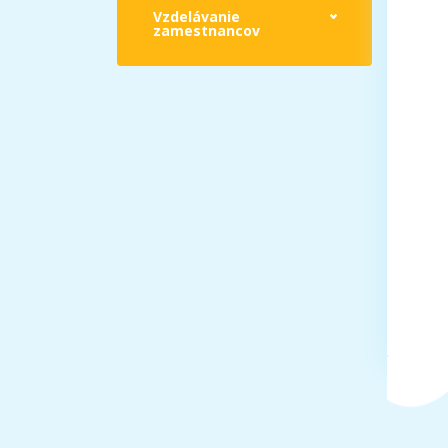
Vzdelávanie
zamestnancov