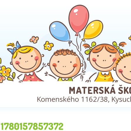
MATERSKÁ ŠK
Komenského 1162/38, Kysuc
1780157857372