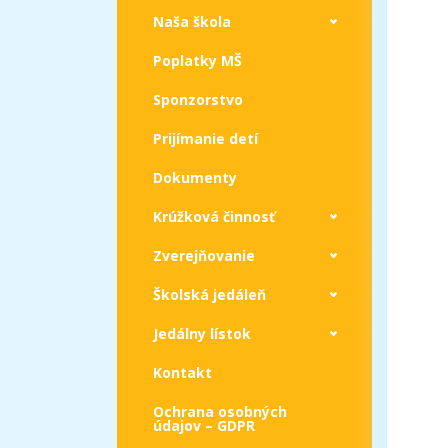
Naša škola
Poplatky MŠ
Sponzorstvo
Prijímanie detí
Dokumenty
Krúžková činnosť
Zverejňovanie
Školská jedáleň
Jedálny lístok
Kontakt
Ochrana osobných
údajov – GDPR