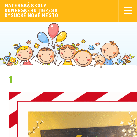
MATERSKÁ ŠKOLA
KOMENSKÉHO 1162/38
Aktuality
KYSUCKÉ NOVÉ MESTO
Aktivity pre deti
Aktivity
Fotogaléria
Naša škola
Poplatky MŠ
1
Sponzorstvo
Prijímanie detí
Dokumenty
Krúžková činnosť
Zverejňovanie