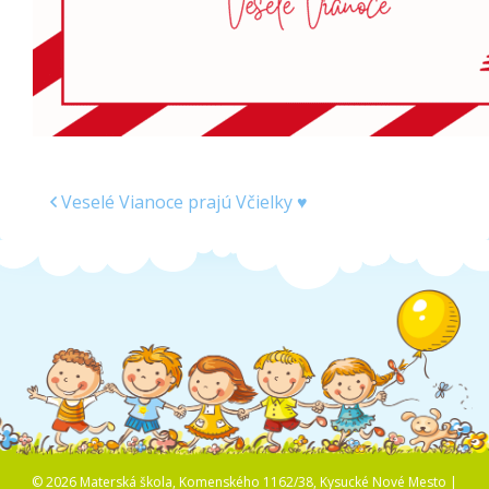
Veselé Vianoce prajú Včielky ♥
© 2026 Materská škola, Komenského 1162/38, Kysucké Nové Mesto |