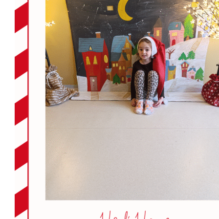
Školská jedáleň
Jedálny lístok
Kontakt
Ochrana osobných
údajov – GDPR
Vzdelávanie
zamestnancov