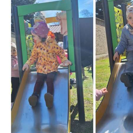
Školská jedáleň
Jedálny lístok
Kontakt
Ochrana osobných
údajov – GDPR
Vzdelávanie
zamestnancov