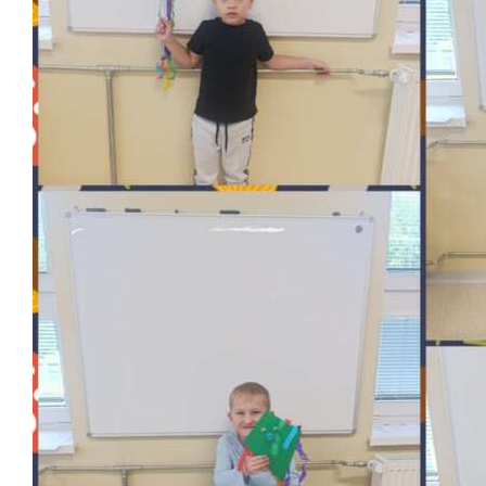
Školská jedáleň
Jedálny lístok
Kontakt
Ochrana osobných
údajov – GDPR
Vzdelávanie
zamestnancov