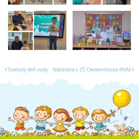
Svetový deň vody
Návšteva v ZŠ Clementisova KNM