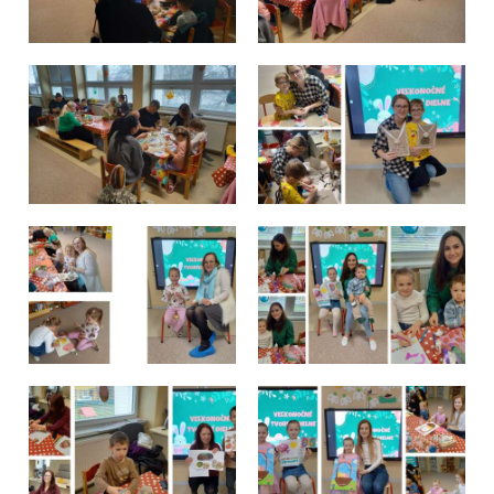
Školská jedáleň
Jedálny lístok
Kontakt
Ochrana osobných
údajov – GDPR
Vzdelávanie
zamestnancov