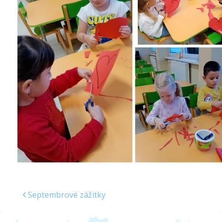
Školská jedáleň
Jedálny lístok
Kontakt
Ochrana osobných
údajov – GDPR
Vzdelávanie
zamestnancov
Septembrové zážitky