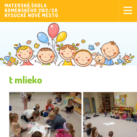
MATERSKÁ ŠKOLA
KOMENSKÉHO 1162/38
Aktuality
KYSUCKÉ NOVÉ MESTO
Aktivity pre deti
Aktivity
Fotogaléria
Naša škola
Poplatky MŠ
t mlieko
Sponzorstvo
Prijímanie detí
Dokumenty
Krúžková činnosť
Zverejňovanie