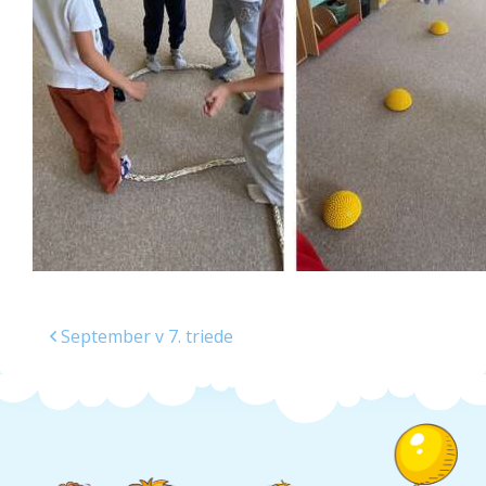
Školská jedáleň
Jedálny lístok
Kontakt
Ochrana osobných
údajov – GDPR
Vzdelávanie
zamestnancov
September v 7. triede