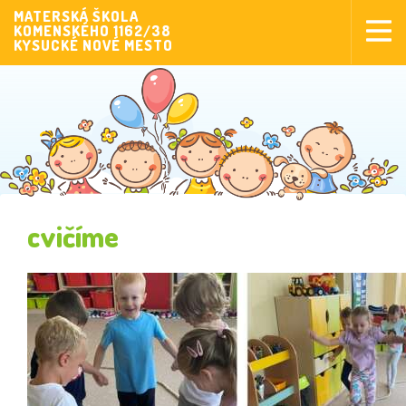
MATERSKÁ ŠKOLA
KOMENSKÉHO 1162/38
Aktuality
KYSUCKÉ NOVÉ MESTO
Aktivity pre deti
Aktivity
Fotogaléria
Naša škola
Poplatky MŠ
cvičíme
Sponzorstvo
Prijímanie detí
Dokumenty
Krúžková činnosť
Zverejňovanie