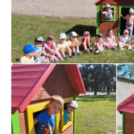
Školská jedáleň
Jedálny lístok
Kontakt
Ochrana osobných
údajov – GDPR
Vzdelávanie
zamestnancov