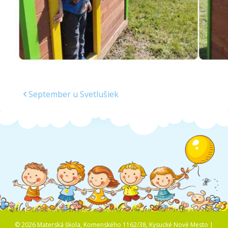
September u Svetlušiek
© 2026 Materská škola, Komenského 1162/38, Kysucké Nové Mesto |