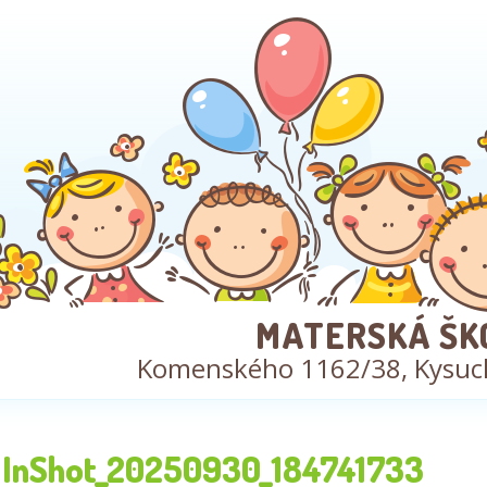
MATERSKÁ ŠK
Komenského 1162/38, Kysuc
InShot_20250930_184741733