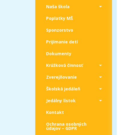
Naša škola
Poplatky MŠ
Sponzorstvo
Prijímanie detí
Dokumenty
Krúžková činnosť
Zverejňovanie
Školská jedáleň
Jedálny lístok
Kontakt
Ochrana osobných
údajov – GDPR