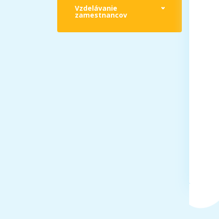
Vzdelávanie
zamestnancov