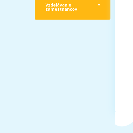
Vzdelávanie
zamestnancov