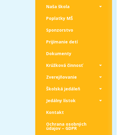
Naša škola
Poplatky MŠ
Sponzorstvo
Prijímanie detí
Dokumenty
Krúžková činnosť
Zverejňovanie
Školská jedáleň
Jedálny lístok
Kontakt
Ochrana osobných
údajov – GDPR