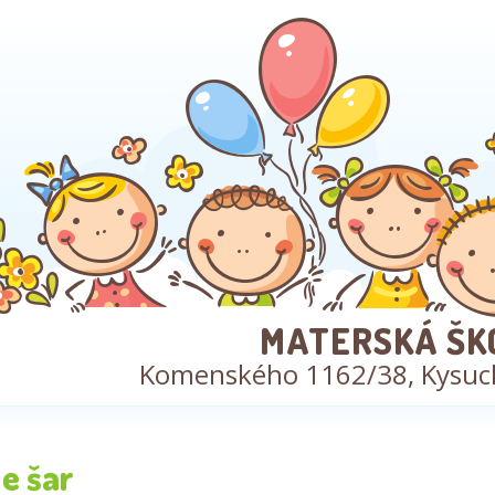
MATERSKÁ ŠK
Komenského 1162/38, Kysuc
e šar