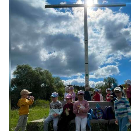
Školská jedáleň
Jedálny lístok
Kontakt
Ochrana osobných
údajov – GDPR
Vzdelávanie
zamestnancov