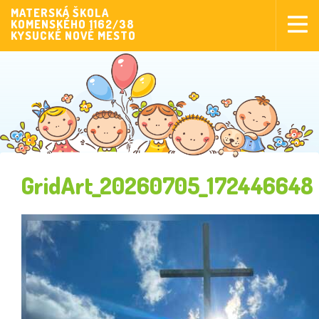
MATERSKÁ ŠKOLA
KOMENSKÉHO 1162/38
Aktuality
KYSUCKÉ NOVÉ MESTO
Aktivity pre deti
Aktivity
Fotogaléria
Naša škola
Poplatky MŠ
GridArt_20260705_172446648
Sponzorstvo
Prijímanie detí
Dokumenty
Krúžková činnosť
Zverejňovanie