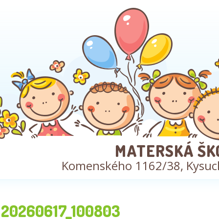
MATERSKÁ ŠK
Komenského 1162/38, Kysuc
20260617_100803