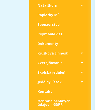
Naša škola
Poplatky MŠ
Sponzorstvo
Prijímanie detí
Dokumenty
Krúžková činnosť
Zverejňovanie
Školská jedáleň
Jedálny lístok
Kontakt
Ochrana osobných
údajov – GDPR