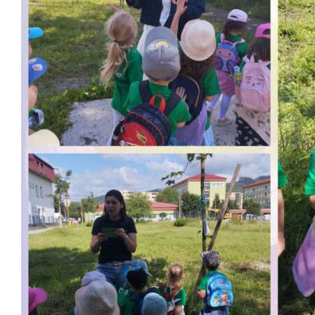
Školská jedáleň
Jedálny lístok
Kontakt
Ochrana osobných
údajov – GDPR
Vzdelávanie
zamestnancov