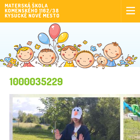
MATERSKÁ ŠKOLA
KOMENSKÉHO 1162/38
Aktuality
KYSUCKÉ NOVÉ MESTO
Aktivity pre deti
Aktivity
Fotogaléria
Naša škola
Poplatky MŠ
1000035229
Sponzorstvo
Prijímanie detí
Dokumenty
Krúžková činnosť
Zverejňovanie