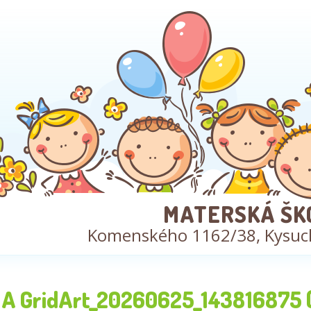
MATERSKÁ ŠK
Komenského 1162/38, Kysuc
A GridArt_20260625_143816875 