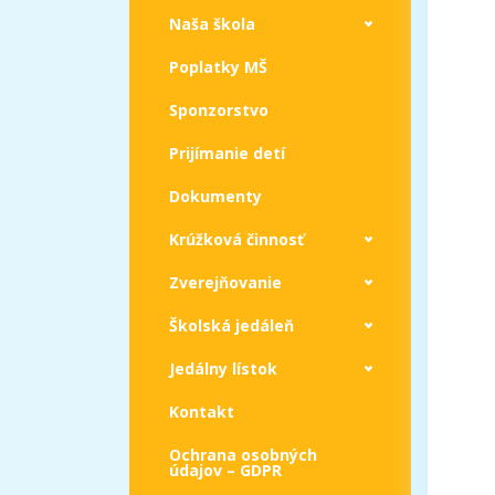
Naša škola
Poplatky MŠ
Sponzorstvo
Prijímanie detí
Dokumenty
Krúžková činnosť
Zverejňovanie
Školská jedáleň
Jedálny lístok
Kontakt
Ochrana osobných
údajov – GDPR