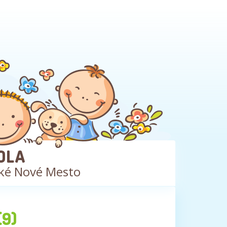
OLA
ké Nové Mesto
(9)