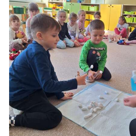
Školská jedáleň
Jedálny lístok
Kontakt
Ochrana osobných
údajov – GDPR
Vzdelávanie
zamestnancov