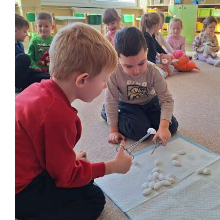
Školská jedáleň
Jedálny lístok
Kontakt
Ochrana osobných
údajov – GDPR
Vzdelávanie
zamestnancov