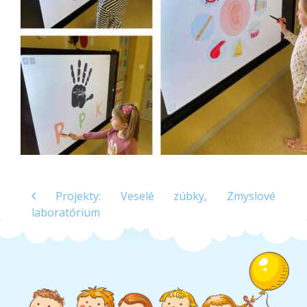
Školská jedáleň
Jedálny lístok
Kontakt
Ochrana osobných
údajov – GDPR
Vzdelávanie
zamestnancov
Projekty: Veselé zúbky, Zmyslové
laboratórium