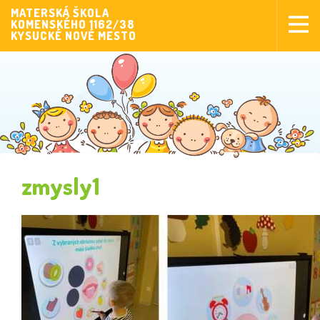
MATERSKÁ ŠKOLA
KOMENSKÉHO 1162/38
Aktuality
KYSUCKÉ NOVÉ MESTO
Aktivity pre deti
Aktivity
Fotogaléria
Naša škola
Poplatky MŠ
zmysly1
Sponzorstvo
Prijímanie detí
Dokumenty
Krúžková činnosť
Zverejňovanie