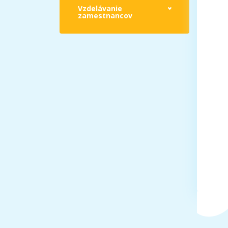
Vzdelávanie
zamestnancov