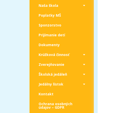
Naša škola
Poplatky MŠ
Sponzorstvo
Prijímanie detí
Dokumenty
Krúžková činnosť
Zverejňovanie
Školská jedáleň
Jedálny lístok
Kontakt
Ochrana osobných
údajov – GDPR