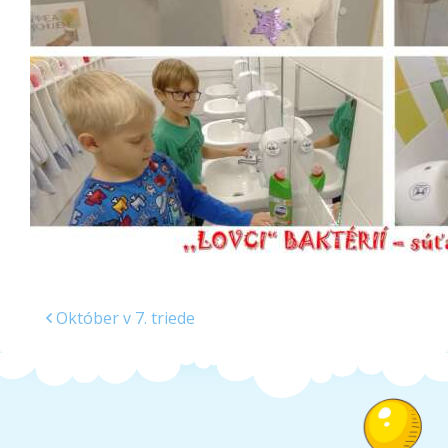
Školská jedáleň
Jedálny lístok
Kontakt
Ochrana osobných
údajov – GDPR
Vzdelávanie
zamestnancov
Október v 7. triede