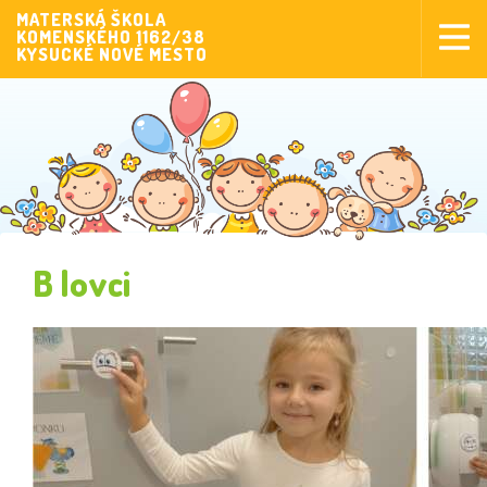
MATERSKÁ ŠKOLA
KOMENSKÉHO 1162/38
Aktuality
KYSUCKÉ NOVÉ MESTO
Aktivity pre deti
Aktivity
Fotogaléria
Naša škola
Poplatky MŠ
B lovci
Sponzorstvo
Prijímanie detí
Dokumenty
Krúžková činnosť
Zverejňovanie