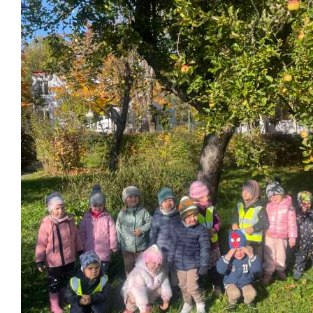
Školská jedáleň
Jedálny lístok
Kontakt
Ochrana osobných
údajov – GDPR
Vzdelávanie
zamestnancov