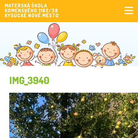
MATERSKÁ ŠKOLA
KOMENSKÉHO 1162/38
Aktuality
KYSUCKÉ NOVÉ MESTO
Aktivity pre deti
Aktivity
Fotogaléria
Naša škola
Poplatky MŠ
IMG_3940
Sponzorstvo
Prijímanie detí
Dokumenty
Krúžková činnosť
Zverejňovanie