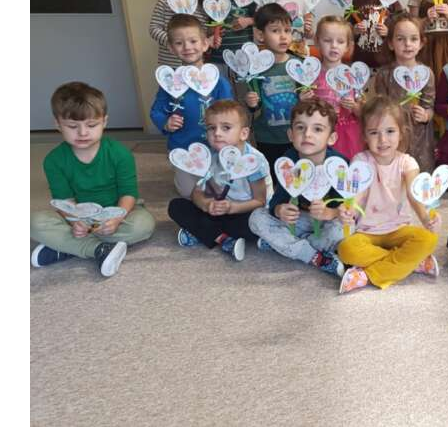
Školská jedáleň
Jedálny lístok
Kontakt
Ochrana osobných
údajov – GDPR
Vzdelávanie
zamestnancov