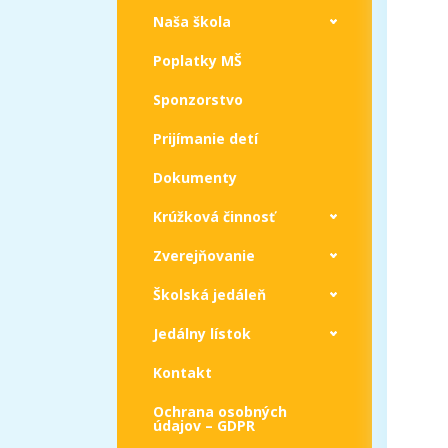
Naša škola
Poplatky MŠ
Sponzorstvo
Prijímanie detí
Dokumenty
Krúžková činnosť
Zverejňovanie
Školská jedáleň
Jedálny lístok
Kontakt
Ochrana osobných
údajov – GDPR