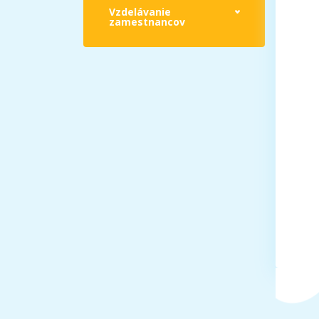
Vzdelávanie
zamestnancov