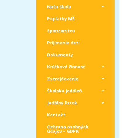
Naša škola
Poplatky MŠ
Sponzorstvo
Prijímanie detí
Dokumenty
Krúžková činnosť
Zverejňovanie
Školská jedáleň
Jedálny lístok
Kontakt
Ochrana osobných
údajov – GDPR