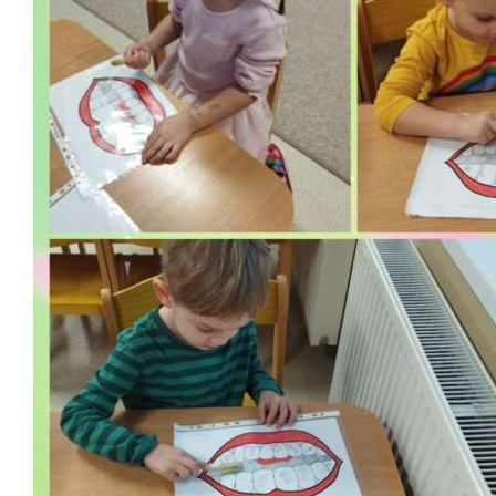
Školská jedáleň
Jedálny lístok
Kontakt
Ochrana osobných
údajov – GDPR
Vzdelávanie
zamestnancov