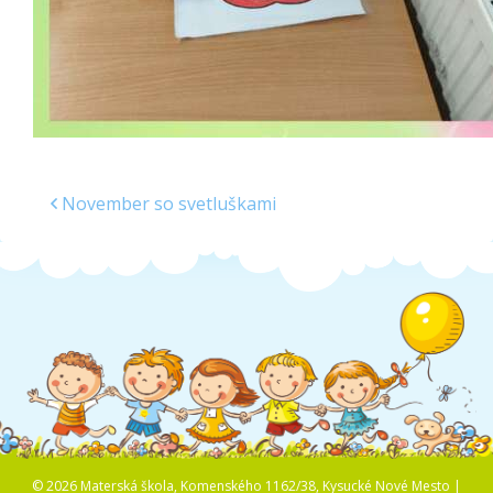
November so svetluškami
© 2026 Materská škola, Komenského 1162/38, Kysucké Nové Mesto |