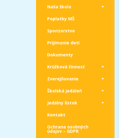
Naša škola
Poplatky MŠ
Sponzorstvo
Prijímanie detí
Dokumenty
Krúžková činnosť
Zverejňovanie
Školská jedáleň
Jedálny lístok
Kontakt
Ochrana osobných
údajov – GDPR