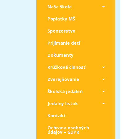
Naša škola
Poplatky MŠ
Sponzorstvo
Prijímanie detí
Dokumenty
Krúžková činnosť
Zverejňovanie
Školská jedáleň
Jedálny lístok
Kontakt
Ochrana osobných
údajov – GDPR