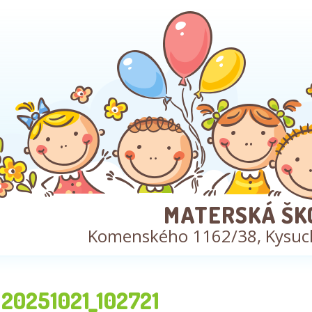
MATERSKÁ ŠK
Komenského 1162/38, Kysuc
20251021_102721