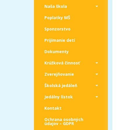
Naša škola
Poplatky MŠ
Sponzorstvo
Prijímanie detí
Dokumenty
Krúžková činnosť
Zverejňovanie
Školská jedáleň
Jedálny lístok
Kontakt
Ochrana osobných
údajov – GDPR