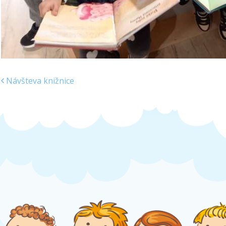
Návšteva knižnice