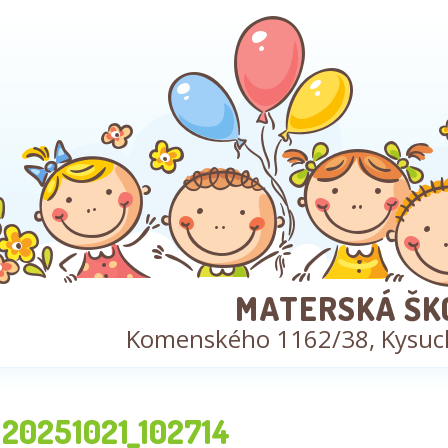
MATERSKÁ ŠK
Komenského 1162/38, Kysuc
20251021_102714