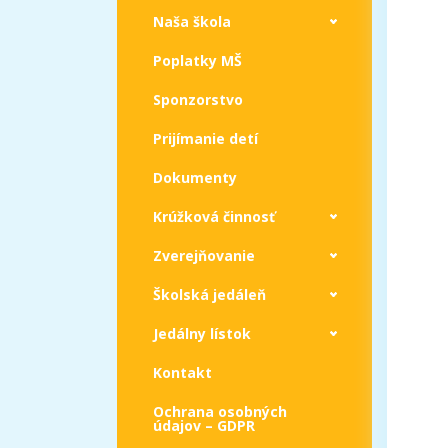
Naša škola
Poplatky MŠ
Sponzorstvo
Prijímanie detí
Dokumenty
Krúžková činnosť
Zverejňovanie
Školská jedáleň
Jedálny lístok
Kontakt
Ochrana osobných
údajov – GDPR