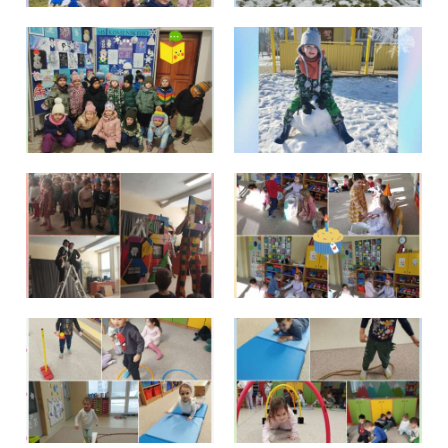
Školská jedáleň
Jedálny lístok
Kontakt
Ochrana osobných
údajov – GDPR
Vzdelávanie
zamestnancov