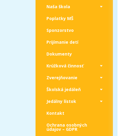
Naša škola
Poplatky MŠ
Sponzorstvo
Prijímanie detí
Dokumenty
Krúžková činnosť
Zverejňovanie
Školská jedáleň
Jedálny lístok
Kontakt
Ochrana osobných
údajov – GDPR