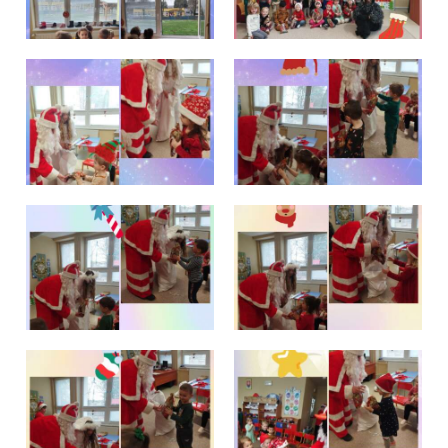
Školská jedáleň
Jedálny lístok
Kontakt
Ochrana osobných
údajov – GDPR
Vzdelávanie
zamestnancov