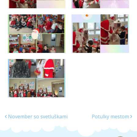
November so svetluškami
Potulky mestom