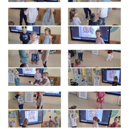
Školská jedáleň
Jedálny lístok
Kontakt
Ochrana osobných
údajov – GDPR
Vzdelávanie
zamestnancov