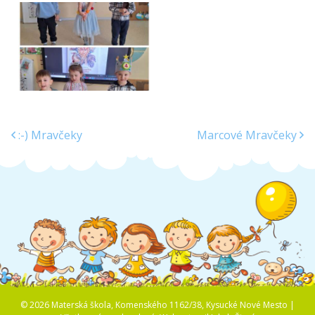
:-) Mravčeky
Marcové Mravčeky
© 2026 Materská škola, Komenského 1162/38, Kysucké Nové Mesto |