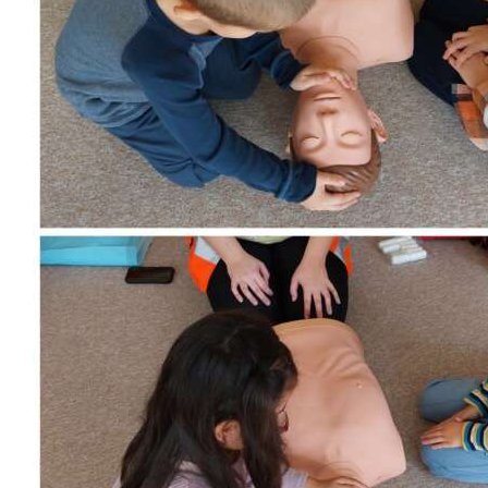
Školská jedáleň
Jedálny lístok
Kontakt
Ochrana osobných
údajov – GDPR
Vzdelávanie
zamestnancov