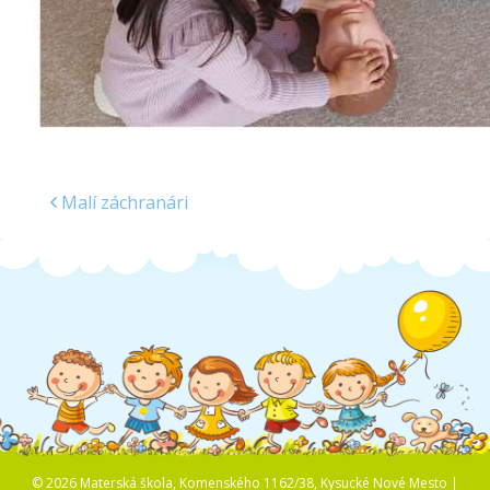
Malí záchranári
© 2026 Materská škola, Komenského 1162/38, Kysucké Nové Mesto |