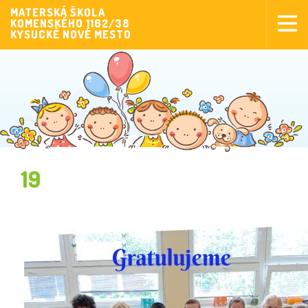
MATERSKÁ ŠKOLA
KOMENSKÉHO 1162/38
Aktuality
KYSUCKÉ NOVÉ MESTO
Aktivity pre deti
Aktivity
Fotogaléria
Naša škola
Poplatky MŠ
19
Sponzorstvo
Prijímanie detí
Dokumenty
Krúžková činnosť
Zverejňovanie