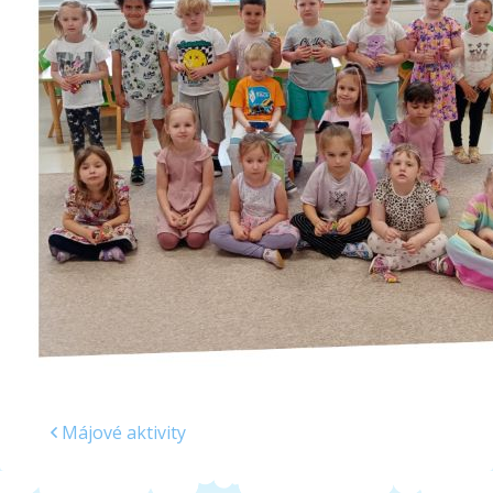
Školská jedáleň
Jedálny lístok
Kontakt
Ochrana osobných
údajov – GDPR
Vzdelávanie
zamestnancov
Májové aktivity