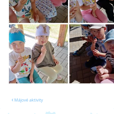
Školská jedáleň
Jedálny lístok
Kontakt
Ochrana osobných
údajov – GDPR
Vzdelávanie
zamestnancov
Májové aktivity