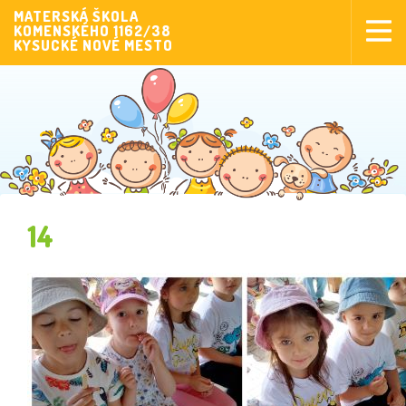
MATERSKÁ ŠKOLA
KOMENSKÉHO 1162/38
Aktuality
KYSUCKÉ NOVÉ MESTO
Aktivity pre deti
Aktivity
Fotogaléria
Naša škola
Poplatky MŠ
14
Sponzorstvo
Prijímanie detí
Dokumenty
Krúžková činnosť
Zverejňovanie