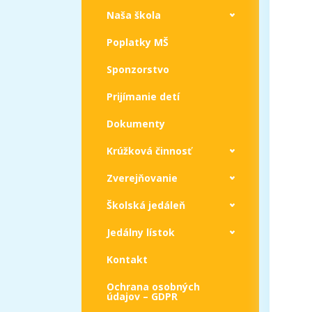
Naša škola
Poplatky MŠ
Sponzorstvo
Prijímanie detí
Dokumenty
Krúžková činnosť
Zverejňovanie
Školská jedáleň
Jedálny lístok
Kontakt
Ochrana osobných
údajov – GDPR