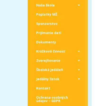
Naša škola
Poplatky MŠ
Sponzorstvo
Prijímanie detí
Dokumenty
Krúžková činnosť
Zverejňovanie
Školská jedáleň
Jedálny lístok
Kontakt
Ochrana osobných
údajov – GDPR