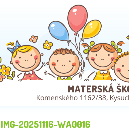
MATERSKÁ ŠK
Komenského 1162/38, Kysuc
IMG-20251116-WA0016