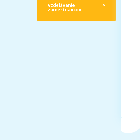
Vzdelávanie
zamestnancov