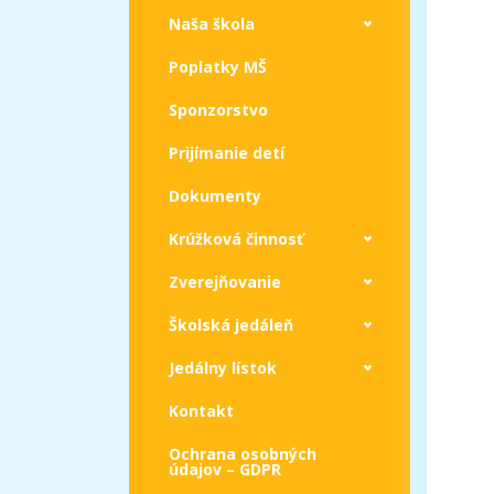
Naša škola
Poplatky MŠ
Sponzorstvo
Prijímanie detí
Dokumenty
Krúžková činnosť
Zverejňovanie
Školská jedáleň
Jedálny lístok
Kontakt
Ochrana osobných
údajov – GDPR