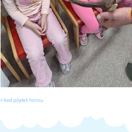
Keď pôjdeš horou