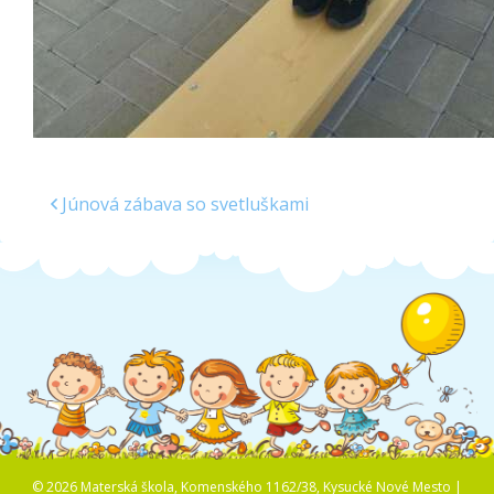
Júnová zábava so svetluškami
© 2026 Materská škola, Komenského 1162/38, Kysucké Nové Mesto |