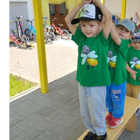
Školská jedáleň
Jedálny lístok
Kontakt
Ochrana osobných
údajov – GDPR
Vzdelávanie
zamestnancov